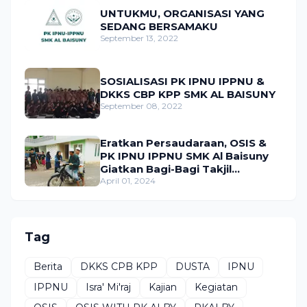
UNTUKMU, ORGANISASI YANG
SEDANG BERSAMAKU
September 13, 2022
SOSIALISASI PK IPNU IPPNU &
DKKS CBP KPP SMK AL BAISUNY
September 08, 2022
Eratkan Persaudaraan, OSIS &
PK IPNU IPPNU SMK Al Baisuny
Giatkan Bagi-Bagi Takjil
Sekaligus Bukber.
April 01, 2024
Tag
Berita
DKKS CPB KPP
DUSTA
IPNU
IPPNU
Isra' Mi'raj
Kajian
Kegiatan