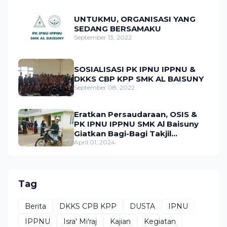
UNTUKMU, ORGANISASI YANG
SEDANG BERSAMAKU
September 13, 2022
SOSIALISASI PK IPNU IPPNU &
DKKS CBP KPP SMK AL BAISUNY
September 08, 2022
Eratkan Persaudaraan, OSIS &
PK IPNU IPPNU SMK Al Baisuny
Giatkan Bagi-Bagi Takjil
Sekaligus Bukber.
April 01, 2024
Tag
Berita
DKKS CPB KPP
DUSTA
IPNU
IPPNU
Isra' Mi'raj
Kajian
Kegiatan