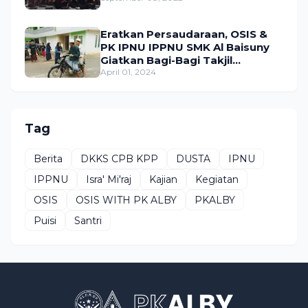
Eratkan Persaudaraan, OSIS &
PK IPNU IPPNU SMK Al Baisuny
Giatkan Bagi-Bagi Takjil
Sekaligus Bukber.
April 01, 2024
Tag
Berita
DKKS CPB KPP
DUSTA
IPNU
IPPNU
Isra' Mi'raj
Kajian
Kegiatan
OSIS
OSIS WITH PK ALBY
PKALBY
Puisi
Santri