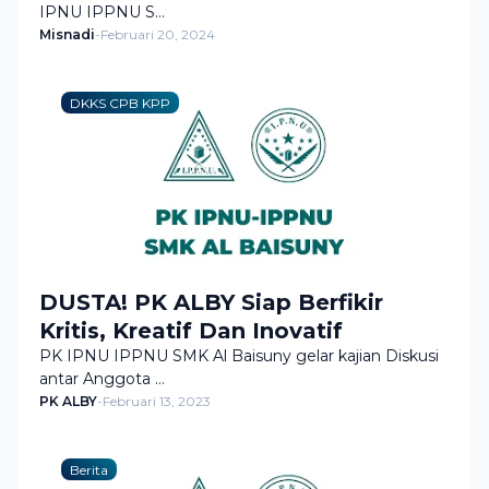
IPNU IPPNU S…
Misnadi
-
Februari 20, 2024
DKKS CPB KPP
DUSTA! PK ALBY Siap Berfikir
Kritis, Kreatif Dan Inovatif
PK IPNU IPPNU SMK Al Baisuny gelar kajian Diskusi
antar Anggota …
PK ALBY
-
Februari 13, 2023
Berita