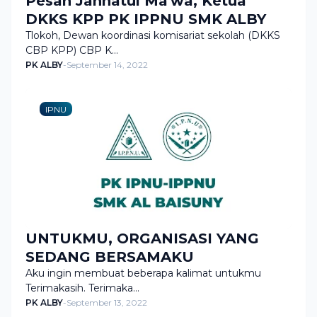
Pesan Jannatul Ma'wa, Ketua
DKKS KPP PK IPPNU SMK ALBY
Tlokoh, Dewan koordinasi komisariat sekolah (DKKS
CBP KPP) CBP K…
PK ALBY
-
September 14, 2022
IPNU
UNTUKMU, ORGANISASI YANG
SEDANG BERSAMAKU
Aku ingin membuat beberapa kalimat untukmu
Terimakasih. Terimaka…
PK ALBY
-
September 13, 2022