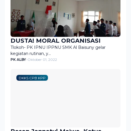
DUSTA! MORAL ORGANISASI
Tlokoh- PK IPNU IPPNU SMK Al Baisuny gelar
kegiatan rutinan, y…
PK ALBY
-
Oktober 01, 2022
DKKS CPB KPP