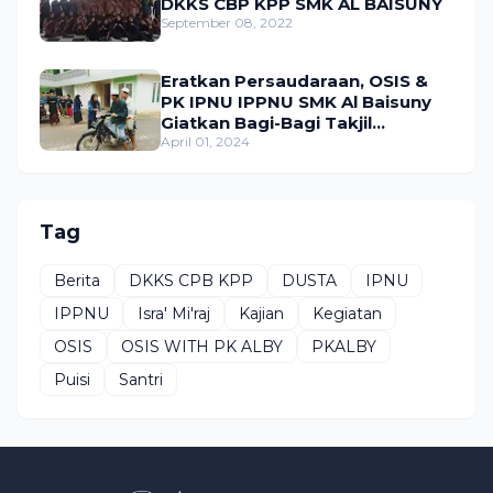
DKKS CBP KPP SMK AL BAISUNY
September 08, 2022
Eratkan Persaudaraan, OSIS &
PK IPNU IPPNU SMK Al Baisuny
Giatkan Bagi-Bagi Takjil
Sekaligus Bukber.
April 01, 2024
Tag
Berita
DKKS CPB KPP
DUSTA
IPNU
IPPNU
Isra' Mi'raj
Kajian
Kegiatan
OSIS
OSIS WITH PK ALBY
PKALBY
Puisi
Santri